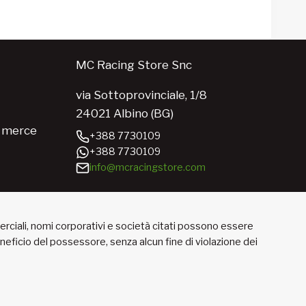
MC Racing Store Snc
via Sottoprovinciale, 1/8
24021 Albino (BG)
e merce
+388 7730109
+388 7730109
info@mcracingstore.com
merciali, nomi corporativi e società citati possono essere
beneficio del possessore, senza alcun fine di violazione dei