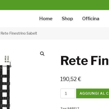
Home
Shop
Officina
Rete Finestrino Sabelt
Rete Fin
190,52
€
Rete
AGGIUNGI AL 
Finestrino
Sabelt
Tag:
SABELT