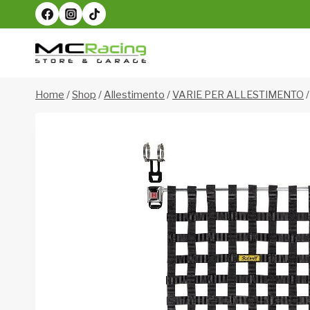
Salta
al
contenuto
Home
/
Shop
/
Allestimento
/
VARIE PER ALLESTIMENTO
/