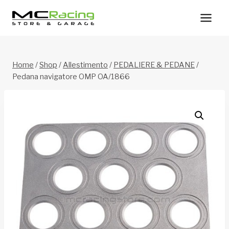
Salta
al
contenuto
Home
/
Shop
/
Allestimento
/
PEDALIERE & PEDANE
/
Pedana navigatore OMP OA/1866