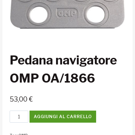
Pedana navigatore
OMP OA/1866
53,00
€
Pedana
AGGIUNGI AL CARRELLO
navigatore
OMP