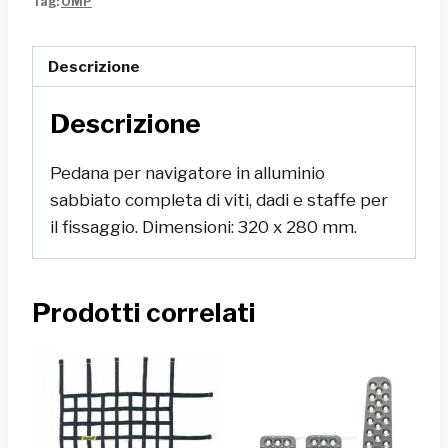
Tag:
OMP
OA/1866
quantità
Descrizione
Descrizione
Pedana per navigatore in alluminio
sabbiato completa di viti, dadi e staffe per
il fissaggio. Dimensioni: 320 x 280 mm.
Prodotti correlati