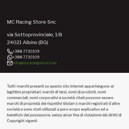
MC Racing Store Snc
via Sottoprovinciale, 1/8
24021 Albino (BG)
+388 7730109
+388 7730109
info@mcracingstore.com
Tutti i marchi presenti su questo sito internet appartengono ai
legittimi proprietari; marchi di terzi, nomi di prodotti, nomi
commerciali, nomi corporativi e società citati possono essere
marchi di proprietà dei rispettivi titolari o marchi registrati d’altre
società e sono stati utilizzati a puro scopo esplicativo ed a
beneficio del possessore, senza alcun fine di violazione dei diritti di
Copyright vigenti.