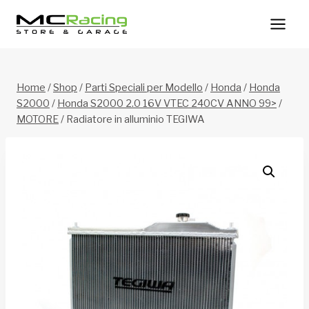
Salta
al
contenuto
Home
/
Shop
/
Parti Speciali per Modello
/
Honda
/
Honda
S2000
/
Honda S2000 2.0 16V VTEC 240CV ANNO 99>
/
MOTORE
/
Radiatore in alluminio TEGIWA