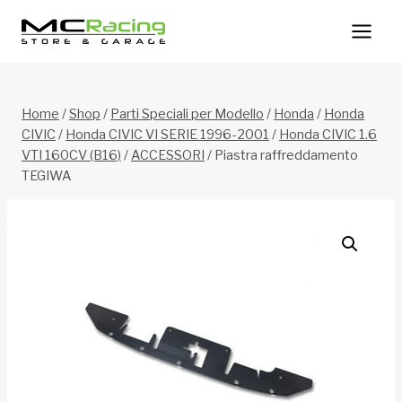
Salta
al
contenuto
Home
/
Shop
/
Parti Speciali per Modello
/
Honda
/
Honda
CIVIC
/
Honda CIVIC VI SERIE 1996-2001
/
Honda CIVIC 1.6
VTI 160CV (B16)
/
ACCESSORI
/
Piastra raffreddamento
TEGIWA