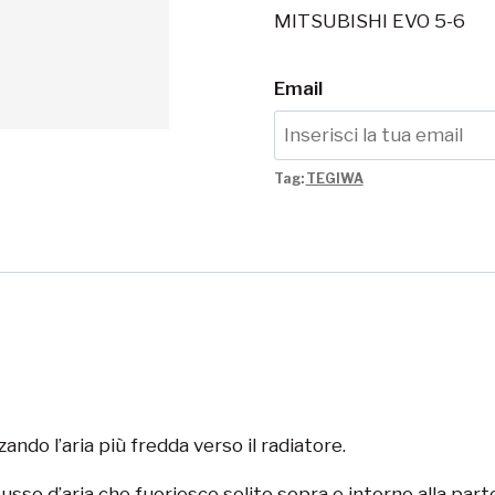
MITSUBISHI EVO 5-6
Email
Tag:
TEGIWA
zando l’aria più fredda verso il radiatore.
lusso d’aria che fuoriesce solito sopra e intorno alla part