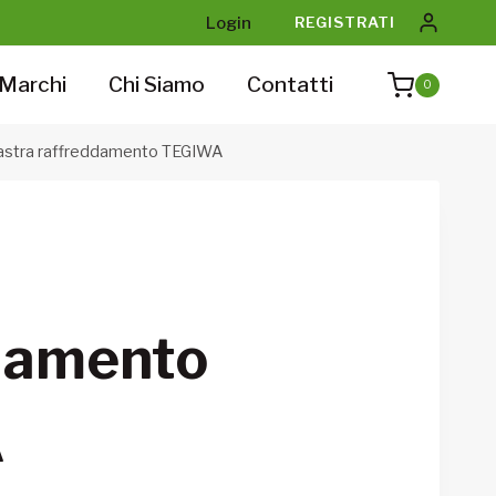
Login
REGISTRATI
Marchi
Chi Siamo
Contatti
0
astra raffreddamento TEGIWA
damento
A