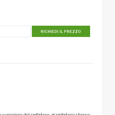
RICHIEDI IL PREZZO
e superiore del radiatore, al radiatore stesso.