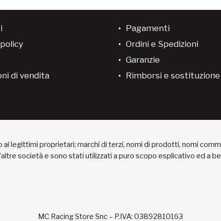
i
Pagamenti
policy
Ordini e Spedizioni
Garanzie
ni di vendita
Rimborsi e sostituzion
ai legittimi proprietari; marchi di terzi, nomi di prodotti, nomi com
 d’altre società e sono stati utilizzati a puro scopo esplicativo ed a 
MC Racing Store Snc – P.IVA: 03892810163