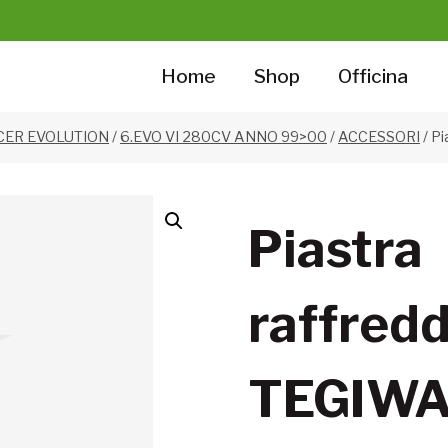
Home
Shop
Officina
CER EVOLUTION
/
6.EVO VI 280CV ANNO 99>00
/
ACCESSORI
/
Pi
Piastra
raffred
TEGIW