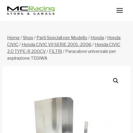
Salta
al
contenuto
Home
/
Shop
/
Parti Speciali per Modello
/
Honda
/
Honda
CIVIC
/
Honda CIVIC VII SERIE 2001-2006
/
Honda CIVIC
2.0 TYPE-R 200CV
/
FILTRI
/
Paracalore universale per
aspirazione TEGIWA