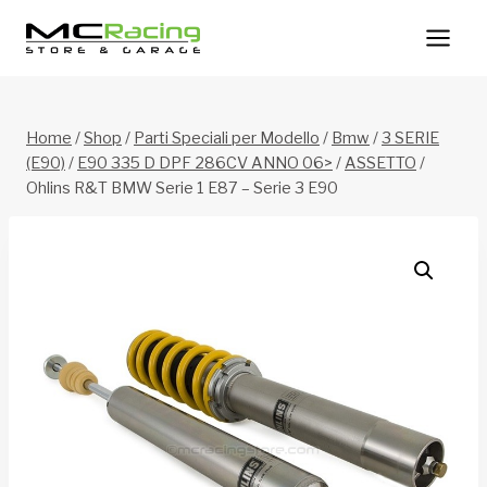
Salta
al
contenuto
Home
/
Shop
/
Parti Speciali per Modello
/
Bmw
/
3 SERIE
(E90)
/
E90 335 D DPF 286CV ANNO 06>
/
ASSETTO
/
Ohlins R&T BMW Serie 1 E87 – Serie 3 E90