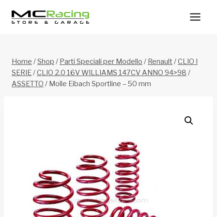
Salta
al
contenuto
Home
/
Shop
/
Parti Speciali per Modello
/
Renault
/
CLIO I
SERIE
/
CLIO 2.0 16V WILLIAMS 147CV ANNO 94>98
/
ASSETTO
/
Molle Eibach Sportline – 50 mm