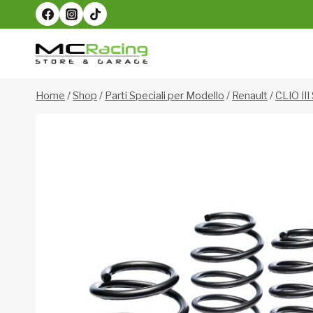
Salta
al
contenuto
Home
/
Shop
/
Parti Speciali per Modello
/
Renault
/
CLIO III