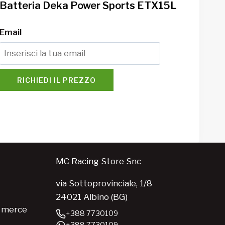
Batteria Deka Power Sports ETX15L
Email
RICHIEDI IL PREZZO
MC Racing Store Snc
via Sottoprovinciale, 1/8
24021 Albino (BG)
e merce
+388 7730109