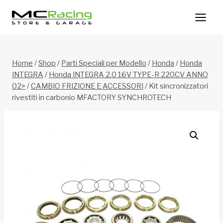
Salta
al
contenuto
Home
/
Shop
/
Parti Speciali per Modello
/
Honda
/
Honda
INTEGRA
/
Honda INTEGRA 2.0 16V TYPE-R 220CV ANNO
02>
/
CAMBIO FRIZIONE E ACCESSORI
/
Kit sincronizzatori
rivestiti in carbonio MFACTORY SYNCHROTECH