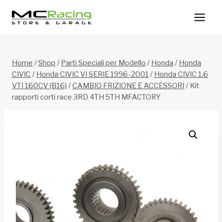
Salta
al
contenuto
Home
/
Shop
/
Parti Speciali per Modello
/
Honda
/
Honda
CIVIC
/
Honda CIVIC VI SERIE 1996-2001
/
Honda CIVIC 1.6
VTI 160CV (B16)
/
CAMBIO FRIZIONE E ACCESSORI
/
Kit
rapporti corti race 3RD 4TH 5TH MFACTORY