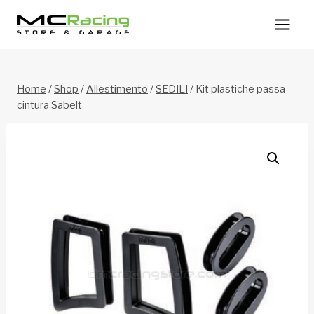
Salta
al
contenuto
Home
/
Shop
/
Allestimento
/
SEDILI
/
Kit plastiche passa
cintura Sabelt