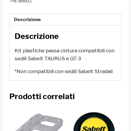
Tag:
SABELT
cintura
Sabelt
quantità
Descrizione
Descrizione
Kit plastiche passa cintura compatibili con
sedili Sabelt TAURUS e GT-3
*Non compatibili con sedili Sabelt Stradali
Prodotti correlati