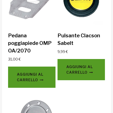
Pedana
Pulsante Clacson
poggiapiede OMP
Sabelt
OA/2070
9,99
€
31,00
€
AGGIUNGI AL
CARRELLO
AGGIUNGI AL
CARRELLO