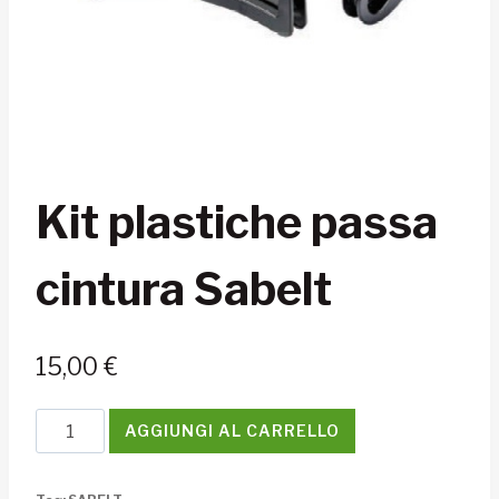
Kit plastiche passa
cintura Sabelt
15,00
€
Kit
AGGIUNGI AL CARRELLO
plastiche
passa