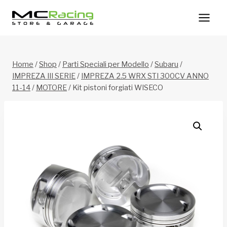
Salta
al
contenuto
Home
/
Shop
/
Parti Speciali per Modello
/
Subaru
/
IMPREZA III SERIE
/
IMPREZA 2.5 WRX STI 300CV ANNO
11-14
/
MOTORE
/
Kit pistoni forgiati WISECO