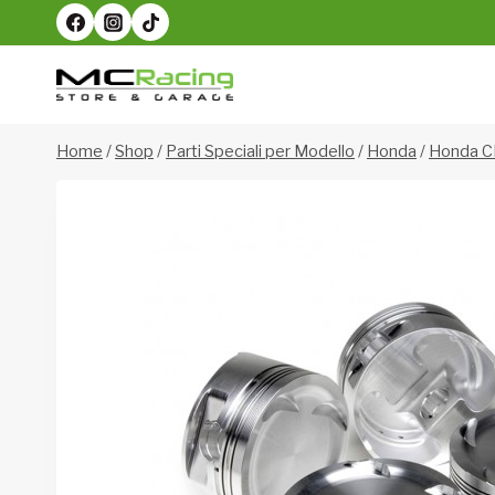
Salta
al
contenuto
Home
/
Shop
/
Parti Speciali per Modello
/
Honda
/
Honda C