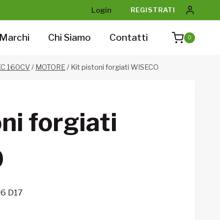
Login
REGISTRATI
Marchi
Chi Siamo
Contatti
0
TEC 160CV
/
MOTORE
/
Kit pistoni forgiati WISECO
ni forgiati
O
6 D17