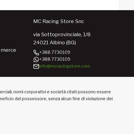
MC Racing Store Snc
via Sottoprovinciale, 1/8
24021 Albino (BG)
e merce
+388 7730109
+388 7730109
info@mcracingstore.com
merciali, nomi corporativi e società citati possono essere
beneficio del possessore, senza alcun fine di violazione dei