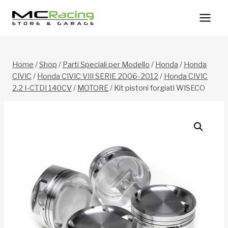
Salta
al
contenuto
Home
/
Shop
/
Parti Speciali per Modello
/
Honda
/
Honda
CIVIC
/
Honda CIVIC VIII SERIE 2006-2012
/
Honda CIVIC
2.2 I-CTDI 140CV
/
MOTORE
/
Kit pistoni forgiati WISECO