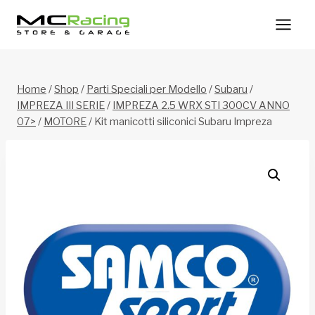
Salta
al
contenuto
Home
/
Shop
/
Parti Speciali per Modello
/
Subaru
/
IMPREZA III SERIE
/
IMPREZA 2.5 WRX STI 300CV ANNO
07>
/
MOTORE
/
Kit manicotti siliconici Subaru Impreza