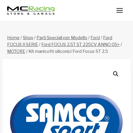
Salta
al
contenuto
Home
/
Shop
/
Parti Speciali per Modello
/
Ford
/
Ford
FOCUS II SERIE
/
Ford FOCUS 2.5T ST 225CV ANNO 05>
/
MOTORE
/
Kit manicotti siliconici Ford Focus ST 2.5