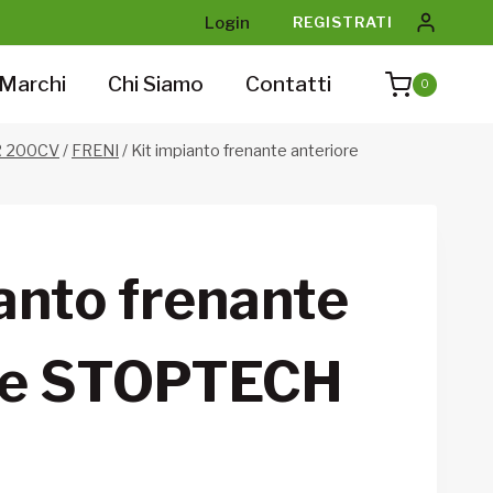
Login
REGISTRATI
Marchi
Chi Siamo
Contatti
0
R 200CV
/
FRENI
/
Kit impianto frenante anteriore
anto frenante
re STOPTECH