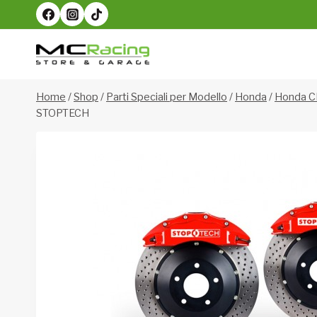
Salta
al
contenuto
Home
/
Shop
/
Parti Speciali per Modello
/
Honda
/
Honda C
STOPTECH