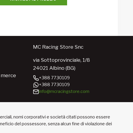
MC Racing Store Snc
via Sottoprovinciale, 1/8
24021 Albino (BG)
e merce
+388 7730109
+388 7730109
info@mcracingstore.com
merciali, nomi corporativi e società citati possono essere
beneficio del possessore, senza alcun fine di violazione dei