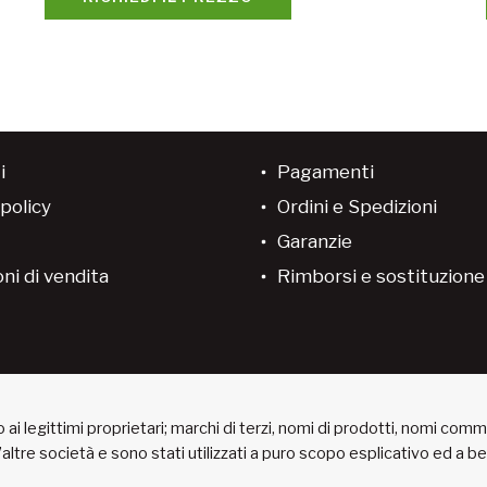
i
Pagamenti
policy
Ordini e Spedizioni
Garanzie
ni di vendita
Rimborsi e sostituzion
ai legittimi proprietari; marchi di terzi, nomi di prodotti, nomi com
 d’altre società e sono stati utilizzati a puro scopo esplicativo ed a 