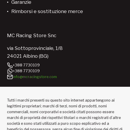
Garanzie
Rimborsi e sostituzione merce
MC Racing Store Snc
via Sottoprovinciale, 1/8
24021 Albino (BG)
+388 7730109
+388 7730109
info@mcracingstore.com
Tutti i marchi presenti su questo sito internet appartengono ai
legittimi proprietari; marchi di terzi, nomi di prodotti, nomi
commerciali, nomi corporativi e società citati possono essere
marchi di proprietà dei rispettivi titolari o marchi registrati d’altre
società e sono stati utilizzati a puro scopo esplicativo ed a
beneficio del possessore, senza alcun fine di violazione dei diritti di