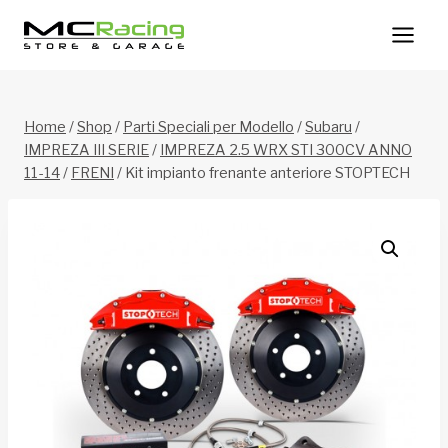
Salta
al
contenuto
Home
/
Shop
/
Parti Speciali per Modello
/
Subaru
/
IMPREZA III SERIE
/
IMPREZA 2.5 WRX STI 300CV ANNO
11-14
/
FRENI
/
Kit impianto frenante anteriore STOPTECH