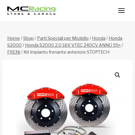
Salta
al
contenuto
Home
/
Shop
/
Parti Speciali per Modello
/
Honda
/
Honda
S2000
/
Honda S2000 2.0 16V VTEC 240CV ANNO 99>
/
FRENI
/
Kit impianto frenante anteriore STOPTECH