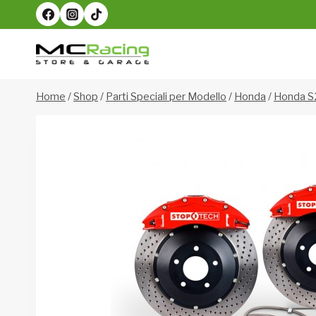
Salta
al
contenuto
Home
/
Shop
/
Parti Speciali per Modello
/
Honda
/
Honda 