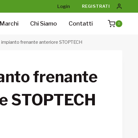
Login
REGISTRATI
Marchi
Chi Siamo
Contatti
0
t impianto frenante anteriore STOPTECH
anto frenante
re STOPTECH