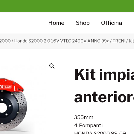
Home
Shop
Officina
S2000
/
Honda S2000 2.0 16V VTEC 240CV ANNO 99>
/
FRENI
/
Ki
Kit impi
anterio
355mm
4 Pompanti
HONDA S2000 99-09