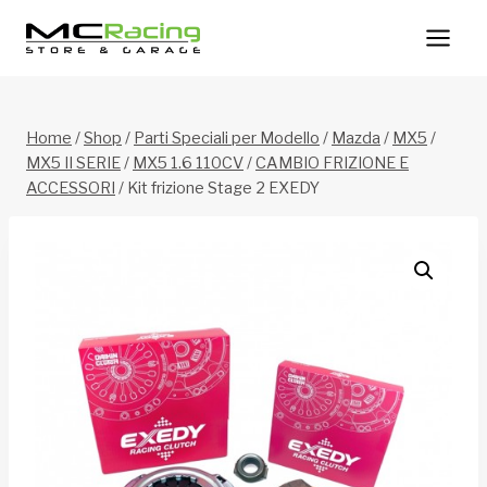
Salta
al
contenuto
Home
/
Shop
/
Parti Speciali per Modello
/
Mazda
/
MX5
/
MX5 II SERIE
/
MX5 1.6 110CV
/
CAMBIO FRIZIONE E
ACCESSORI
/
Kit frizione Stage 2 EXEDY