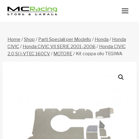
Salta
al
contenuto
Home
/
Shop
/
Parti Speciali per Modello
/
Honda
/
Honda
CIVIC
/
Honda CIVIC VII SERIE 2001-2006
/
Honda CIVIC
2.0 SI I-VTEC 160CV
/
MOTORE
/
Kit coppa olio TEGIWA