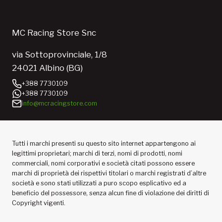
MC Racing Store Snc
via Sottoprovinciale, 1/8
24021 Albino (BG)
+388 7730109
+388 7730109
info@mcracingstore.com
Tutti i marchi presenti su questo sito internet appartengono ai
legittimi proprietari; marchi di terzi, nomi di prodotti, nomi
commerciali, nomi corporativi e società citati possono essere
marchi di proprietà dei rispettivi titolari o marchi registrati d’altre
società e sono stati utilizzati a puro scopo esplicativo ed a
beneficio del possessore, senza alcun fine di violazione dei diritti di
Copyright vigenti.