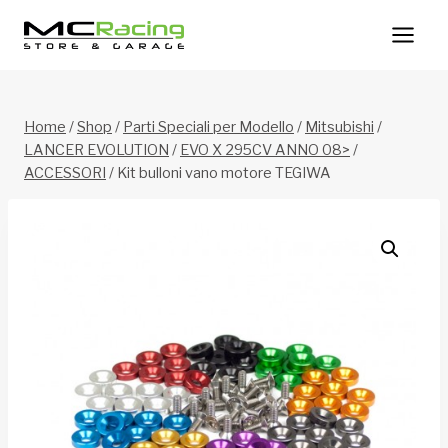
Salta
al
contenuto
Home
/
Shop
/
Parti Speciali per Modello
/
Mitsubishi
/
LANCER EVOLUTION
/
EVO X 295CV ANNO 08>
/
ACCESSORI
/
Kit bulloni vano motore TEGIWA