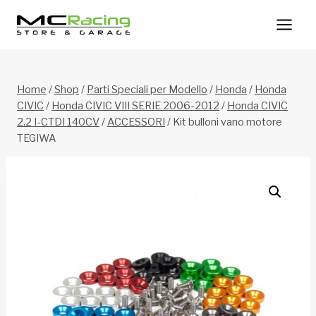
Salta
al
contenuto
Home
/
Shop
/
Parti Speciali per Modello
/
Honda
/
Honda
CIVIC
/
Honda CIVIC VIII SERIE 2006-2012
/
Honda CIVIC
2.2 I-CTDI 140CV
/
ACCESSORI
/
Kit bulloni vano motore
TEGIWA