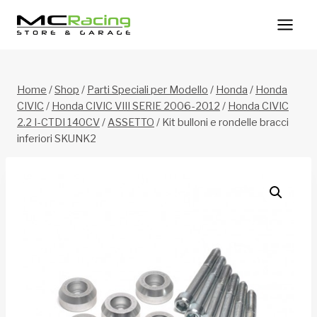
Salta
al
contenuto
Home
/
Shop
/
Parti Speciali per Modello
/
Honda
/
Honda
CIVIC
/
Honda CIVIC VIII SERIE 2006-2012
/
Honda CIVIC
2.2 I-CTDI 140CV
/
ASSETTO
/
Kit bulloni e rondelle bracci
inferiori SKUNK2