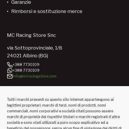
Garanzie
Rimborsi e sostituzione merce
MC Racing Store Snc
via Sottoprovinciale, 1/8
24021 Albino (BG)
+388 7730109
+388 7730109
info@mcracingstore.com
Tutti i marchi presenti su questo sito internet appartengono ai
legittimi proprietari; marchi di terzi, nomi di prodotti, nomi
commerciali, nomi corporativi e società citati possono essere
marchi di proprietà dei rispettivi titolari o marchi registrati d’altre
società e sono stati utilizzati a puro scopo esplicativo ed a
beneficio del possessore, senza alcun fine di violazione dei diritti di