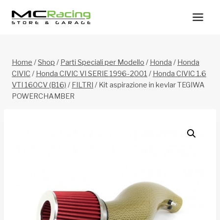
Salta
al
contenuto
Home
/
Shop
/
Parti Speciali per Modello
/
Honda
/
Honda
CIVIC
/
Honda CIVIC VI SERIE 1996-2001
/
Honda CIVIC 1.6
VTI 160CV (B16)
/
FILTRI
/
Kit aspirazione in kevlar TEGIWA
POWERCHAMBER