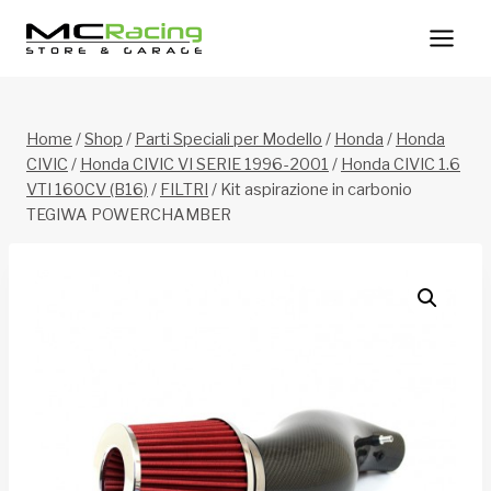
Salta
al
contenuto
Home
/
Shop
/
Parti Speciali per Modello
/
Honda
/
Honda
CIVIC
/
Honda CIVIC VI SERIE 1996-2001
/
Honda CIVIC 1.6
VTI 160CV (B16)
/
FILTRI
/
Kit aspirazione in carbonio
TEGIWA POWERCHAMBER