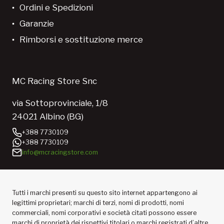
Ordini e Spedizioni
Garanzie
Rimborsi e sostituzione merce
MC Racing Store Snc
via Sottoprovinciale, 1/8
24021 Albino (BG)
+388 7730109
+388 7730109
info@mcracingstore.com
Tutti i marchi presenti su questo sito internet appartengono ai
legittimi proprietari; marchi di terzi, nomi di prodotti, nomi
commerciali, nomi corporativi e società citati possono essere
marchi di proprietà dei rispettivi titolari o marchi registrati d’altre