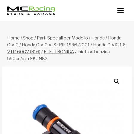
Salta
al
contenuto
Home
/
Shop
/
Parti Speciali per Modello
/
Honda
/
Honda
CIVIC
/
Honda CIVIC VI SERIE 1996-2001
/
Honda CIVIC 1.6
VTI 160CV (B16)
/
ELETTRONICA
/
Iniettori benzina
550cc/min SKUNK2