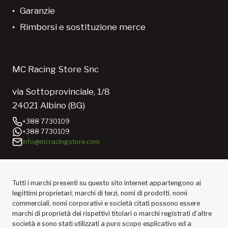
Garanzie
Rimborsi e sostituzione merce
MC Racing Store Snc
via Sottoprovinciale, 1/8
24021 Albino (BG)
+388 7730109
+388 7730109
info@mcracingstore.com
Tutti i marchi presenti su questo sito internet appartengono ai
legittimi proprietari; marchi di terzi, nomi di prodotti, nomi
commerciali, nomi corporativi e società citati possono essere
marchi di proprietà dei rispettivi titolari o marchi registrati d’altre
società e sono stati utilizzati a puro scopo esplicativo ed a