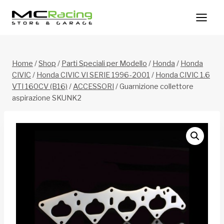
Salta
al
contenuto
Home
/
Shop
/
Parti Speciali per Modello
/
Honda
/
Honda
CIVIC
/
Honda CIVIC VI SERIE 1996-2001
/
Honda CIVIC 1.6
VTI 160CV (B16)
/
ACCESSORI
/
Guarnizione collettore
aspirazione SKUNK2