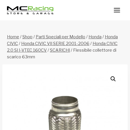
Salta
al
contenuto
Home
/
Shop
/
Parti Speciali per Modello
/
Honda
/
Honda
CIVIC
/
Honda CIVIC VII SERIE 2001-2006
/
Honda CIVIC
2.0 SI I-VTEC 160CV
/
SCARICHI
/
Flessibile collettore di
scarico 63mm