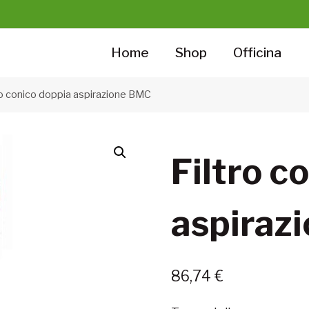
Home
Shop
Officina
ro conico doppia aspirazione BMC
Filtro c
aspiraz
86,74
€