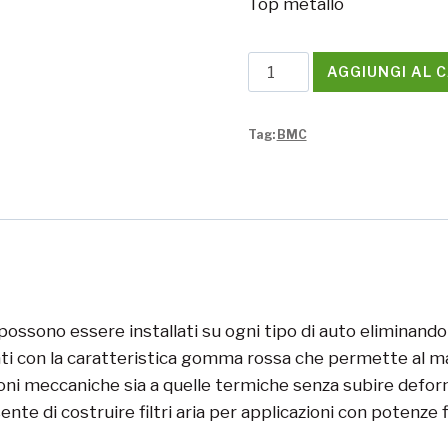
Top metallo
Filtro
AGGIUNGI AL 
conico
doppia
Tag:
BMC
aspirazione
BMC
quantità
possono essere installati su ogni tipo di auto eliminando la s
ati con la caratteristica gomma rossa che permette al m
zioni meccaniche sia a quelle termiche senza subire defor
sente di costruire filtri aria per applicazioni con potenz