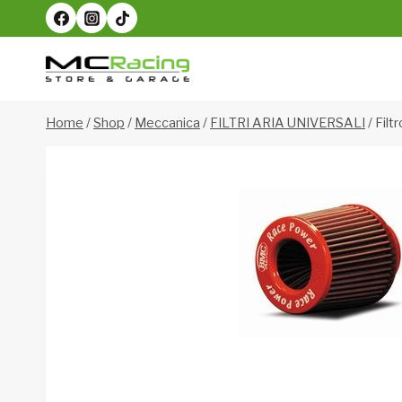
Salta
al
contenuto
Home
/
Shop
/
Meccanica
/
FILTRI ARIA UNIVERSALI
/
Filt