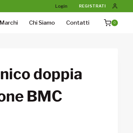
Login
REGISTRATI
Marchi
Chi Siamo
Contatti
0
onico doppia
ione BMC