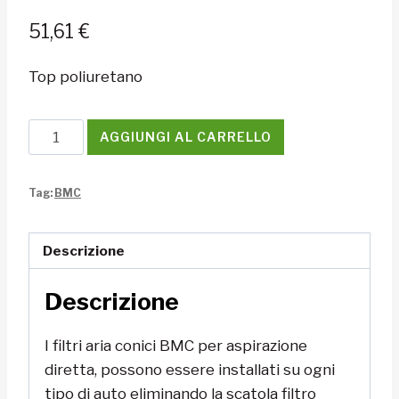
51,61
€
Top poliuretano
Filtro
AGGIUNGI AL CARRELLO
conico
BMC
Tag:
BMC
quantità
Descrizione
Descrizione
I filtri aria conici BMC per aspirazione
diretta, possono essere installati su ogni
tipo di auto eliminando la scatola filtro