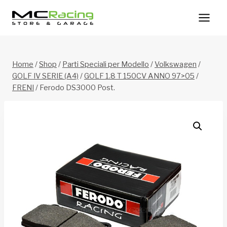
Salta
al
contenuto
Home
/
Shop
/
Parti Speciali per Modello
/
Volkswagen
/
GOLF IV SERIE (A4)
/
GOLF 1.8 T 150CV ANNO 97>05
/
FRENI
/
Ferodo DS3000 Post.