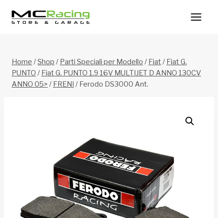
Salta
al
contenuto
Home
/
Shop
/
Parti Speciali per Modello
/
Fiat
/
Fiat G.
PUNTO
/
Fiat G. PUNTO 1.9 16V MULTIJET D ANNO 130CV
ANNO 05>
/
FRENI
/
Ferodo DS3000 Ant.