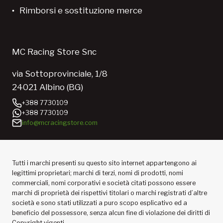
Rimborsi e sostituzione merce
MC Racing Store Snc
via Sottoprovinciale, 1/8
24021 Albino (BG)
+388 7730109
+388 7730109
info@mcracingstore.com
Tutti i marchi presenti su questo sito internet appartengono ai
legittimi proprietari; marchi di terzi, nomi di prodotti, nomi
commerciali, nomi corporativi e società citati possono essere
marchi di proprietà dei rispettivi titolari o marchi registrati d’altre
società e sono stati utilizzati a puro scopo esplicativo ed a
beneficio del possessore, senza alcun fine di violazione dei diritti di
Copyright vigenti.