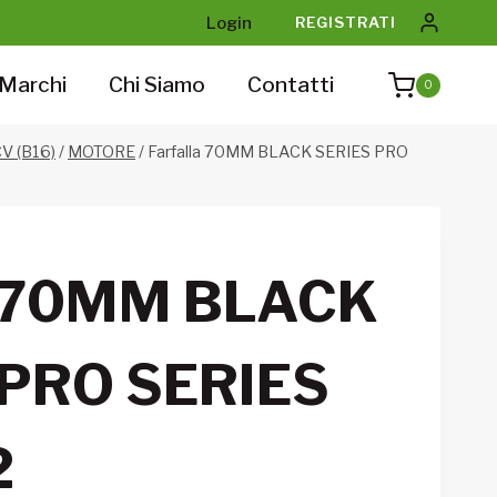
Login
REGISTRATI
Marchi
Chi Siamo
Contatti
0
V (B16)
/
MOTORE
/
Farfalla 70MM BLACK SERIES PRO
a 70MM BLACK
 PRO SERIES
2