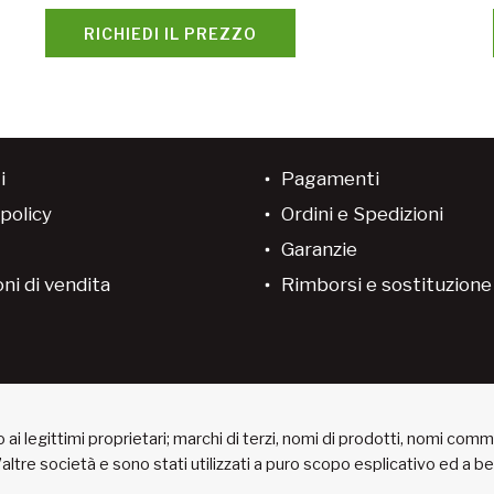
RICHIEDI IL PREZZO
i
Pagamenti
policy
Ordini e Spedizioni
Garanzie
ni di vendita
Rimborsi e sostituzion
ai legittimi proprietari; marchi di terzi, nomi di prodotti, nomi com
 d’altre società e sono stati utilizzati a puro scopo esplicativo ed a 