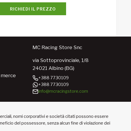
RICHIEDI IL PREZZO
MC Racing Store Snc
via Sottoprovinciale, 1/8
24021 Albino (BG)
e merce
+388 7730109
+388 7730109
info@mcracingstore.com
merciali, nomi corporativi e società citati possono essere
beneficio del possessore, senza alcun fine di violazione dei