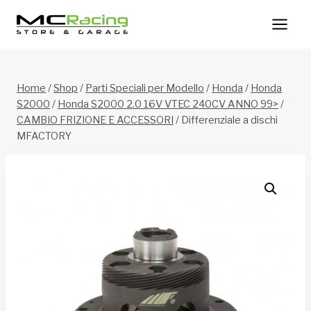
Salta
al
contenuto
Home
/
Shop
/
Parti Speciali per Modello
/
Honda
/
Honda
S2000
/
Honda S2000 2.0 16V VTEC 240CV ANNO 99>
/
CAMBIO FRIZIONE E ACCESSORI
/
Differenziale a dischi
MFACTORY