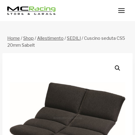
Salta
al
contenuto
Home
/
Shop
/
Allestimento
/
SEDILI
/
Cuscino seduta CS5
20mm Sabelt