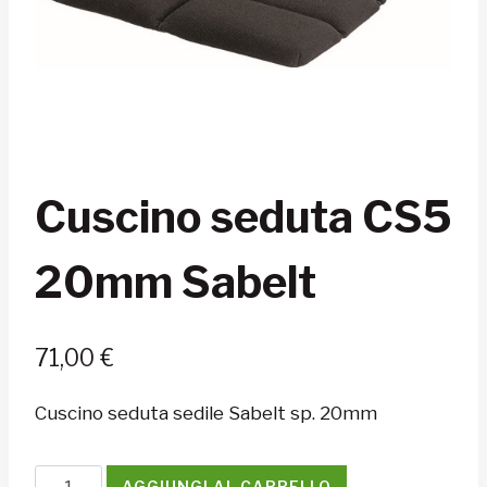
Cuscino seduta CS5
20mm Sabelt
71,00
€
Cuscino seduta sedile Sabelt sp. 20mm
Cuscino
AGGIUNGI AL CARRELLO