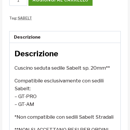
seduta
CS5
Tag:
SABELT
20mm
Sabelt
quantità
Descrizione
Descrizione
Cuscino seduta sedile Sabelt sp. 20mm**
Compatibile esclusivamente con sedili
Sabelt:
– GT-PRO
– GT-AM
*Non compatibile con sedili Sabelt Stradali
**NON SI ACCETTANO RESI PER ORDINI