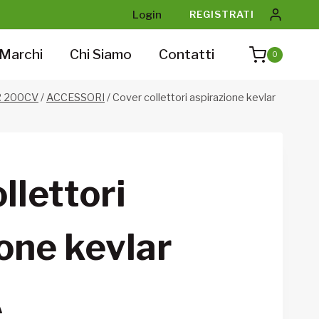
Login
REGISTRATI
Marchi
Chi Siamo
Contatti
0
R 200CV
/
ACCESSORI
/
Cover collettori aspirazione kevlar
llettori
one kevlar
A