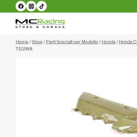
Salta
al
contenuto
Home
/
Shop
/
Parti Speciali per Modello
/
Honda
/
Honda C
TEGIWA