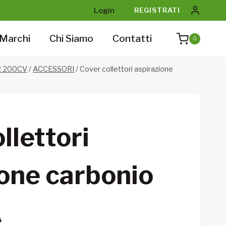
Login
REGISTRATI
Marchi
Chi Siamo
Contatti
0
R 200CV
/
ACCESSORI
/
Cover collettori aspirazione
llettori
ione carbonio
A