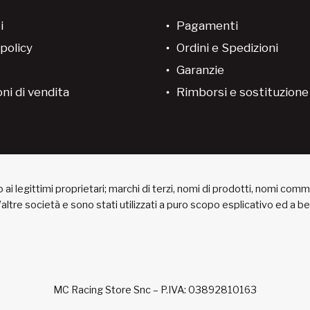
i
Pagamenti
policy
Ordini e Spedizioni
Garanzie
ni di vendita
Rimborsi e sostituzion
ai legittimi proprietari; marchi di terzi, nomi di prodotti, nomi com
 d’altre società e sono stati utilizzati a puro scopo esplicativo ed a 
MC Racing Store Snc – P.IVA: 03892810163