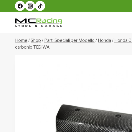
Salta
al
contenuto
Home
/
Shop
/
Parti Speciali per Modello
/
Honda
/
Honda C
carbonio TEGIWA