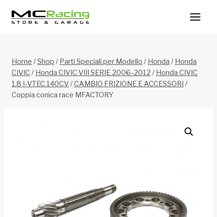
Salta
al
contenuto
Home
/
Shop
/
Parti Speciali per Modello
/
Honda
/
Honda
CIVIC
/
Honda CIVIC VIII SERIE 2006-2012
/
Honda CIVIC
1.8 I-VTEC 140CV
/
CAMBIO FRIZIONE E ACCESSORI
/
Coppia conica race MFACTORY