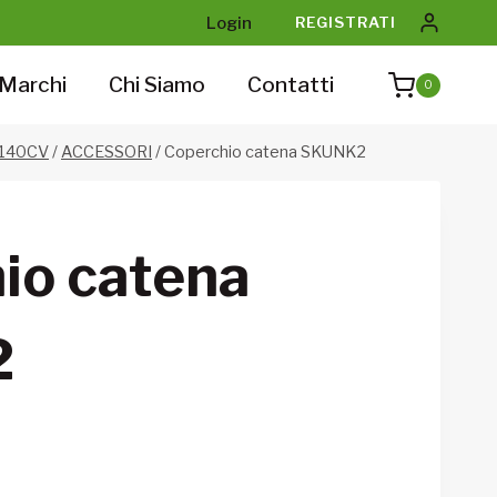
Login
REGISTRATI
Marchi
Chi Siamo
Contatti
0
 140CV
/
ACCESSORI
/
Coperchio catena SKUNK2
io catena
2