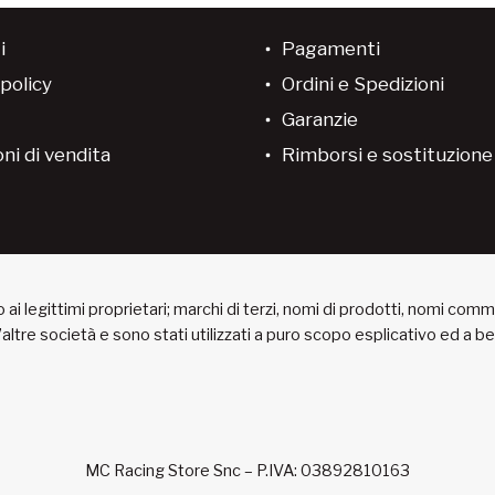
i
Pagamenti
policy
Ordini e Spedizioni
Garanzie
ni di vendita
Rimborsi e sostituzion
ai legittimi proprietari; marchi di terzi, nomi di prodotti, nomi com
 d’altre società e sono stati utilizzati a puro scopo esplicativo ed a 
MC Racing Store Snc – P.IVA: 03892810163