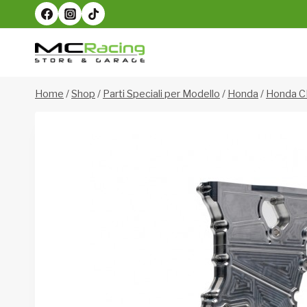
Salta
al
contenuto
Home
/
Shop
/
Parti Speciali per Modello
/
Honda
/
Honda C