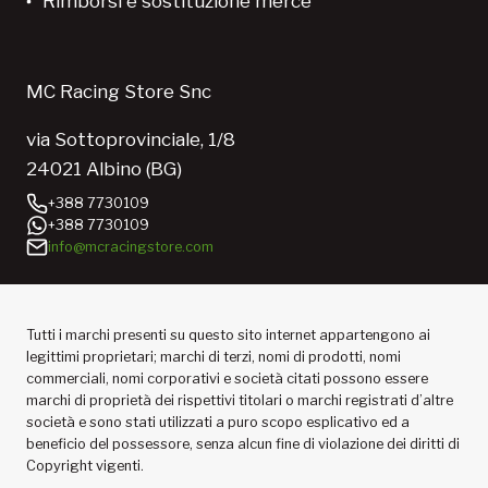
Rimborsi e sostituzione merce
MC Racing Store Snc
via Sottoprovinciale, 1/8
24021 Albino (BG)
+388 7730109
+388 7730109
info@mcracingstore.com
Tutti i marchi presenti su questo sito internet appartengono ai
legittimi proprietari; marchi di terzi, nomi di prodotti, nomi
commerciali, nomi corporativi e società citati possono essere
marchi di proprietà dei rispettivi titolari o marchi registrati d’altre
società e sono stati utilizzati a puro scopo esplicativo ed a
beneficio del possessore, senza alcun fine di violazione dei diritti di
Copyright vigenti.