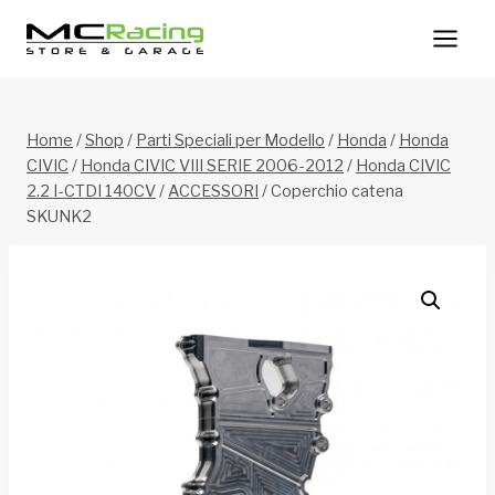
Salta
al
contenuto
Home
/
Shop
/
Parti Speciali per Modello
/
Honda
/
Honda
CIVIC
/
Honda CIVIC VIII SERIE 2006-2012
/
Honda CIVIC
2.2 I-CTDI 140CV
/
ACCESSORI
/
Coperchio catena
SKUNK2