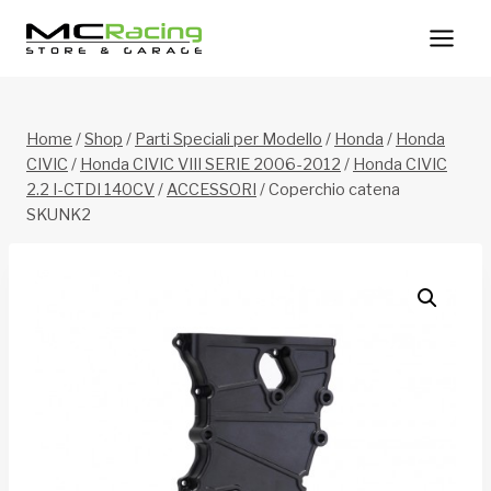
Salta
al
contenuto
Home
/
Shop
/
Parti Speciali per Modello
/
Honda
/
Honda
CIVIC
/
Honda CIVIC VIII SERIE 2006-2012
/
Honda CIVIC
2.2 I-CTDI 140CV
/
ACCESSORI
/
Coperchio catena
SKUNK2