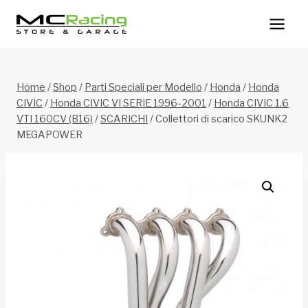
Salta
al
contenuto
Home
/
Shop
/
Parti Speciali per Modello
/
Honda
/
Honda
CIVIC
/
Honda CIVIC VI SERIE 1996-2001
/
Honda CIVIC 1.6
VTI 160CV (B16)
/
SCARICHI
/
Collettori di scarico SKUNK2
MEGAPOWER