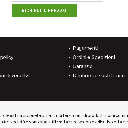
RICHIEDI IL PREZZO
i
Pagamenti
policy
Ordini e Spedizioni
Garanzie
ni di vendita
Rimborsi e sostituzion
ai legittimi proprietari; marchi di terzi, nomi di prodotti, nomi com
 d’altre società e sono stati utilizzati a puro scopo esplicativo ed a 