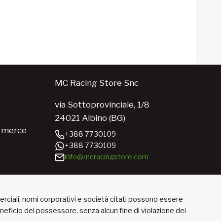
MC Racing Store Snc
via Sottoprovinciale, 1/8
24021 Albino (BG)
e merce
+388 7730109
+388 7730109
info@mcracingstore.com
merciali, nomi corporativi e società citati possono essere
beneficio del possessore, senza alcun fine di violazione dei