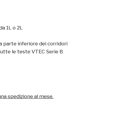
 da 1L o 2L
a parte inferiore dei corridori
tutte le teste VTEC Serie B
una spedizione al mese.