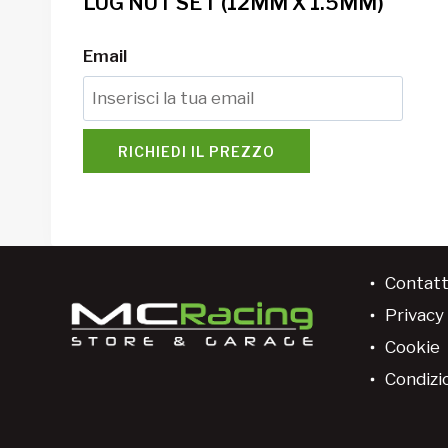
LUG NUT SET (12MM X 1.5MM)
Email
RICHIEDI IL PREZZO
Contatt
Privacy 
Cookie
Condizio