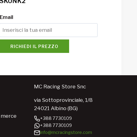
SKUNK2
Email
RICHIEDI IL PREZZO
MC Racing Store Snc
via Sottoprovinciale, 1/8
24021 Albino (BG)
e merce
+388 7730109
+388 7730109
info@mcracingstore.com