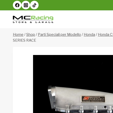
Salta
al
contenuto
Home
/
Shop
/
Parti Speciali per Modello
/
Honda
/
Honda C
SERIES RACE