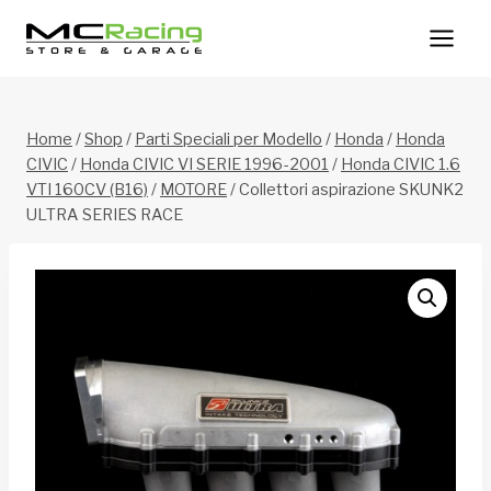
Salta
al
contenuto
Home
/
Shop
/
Parti Speciali per Modello
/
Honda
/
Honda
CIVIC
/
Honda CIVIC VI SERIE 1996-2001
/
Honda CIVIC 1.6
VTI 160CV (B16)
/
MOTORE
/
Collettori aspirazione SKUNK2
ULTRA SERIES RACE