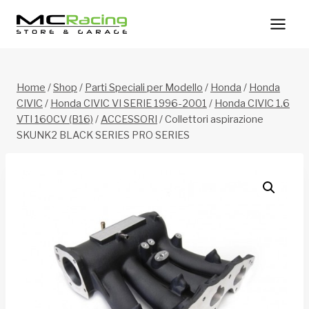
Salta
al
contenuto
Home
/
Shop
/
Parti Speciali per Modello
/
Honda
/
Honda
CIVIC
/
Honda CIVIC VI SERIE 1996-2001
/
Honda CIVIC 1.6
VTI 160CV (B16)
/
ACCESSORI
/
Collettori aspirazione
SKUNK2 BLACK SERIES PRO SERIES