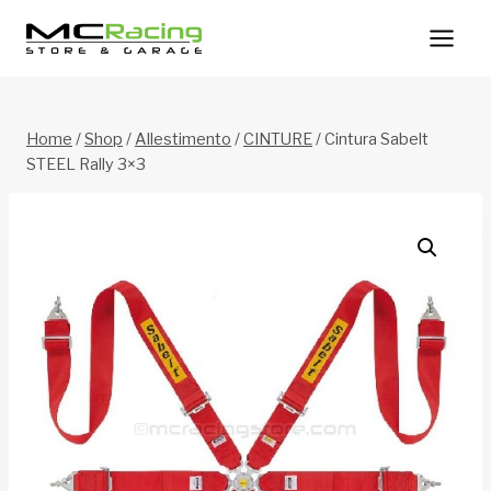
Salta
al
contenuto
Home
/
Shop
/
Allestimento
/
CINTURE
/
Cintura Sabelt
STEEL Rally 3×3