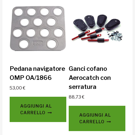
Pedana navigatore
Ganci cofano
OMP OA/1866
Aerocatch con
serratura
53,00
€
88,73
€
AGGIUNGI AL
CARRELLO
AGGIUNGI AL
CARRELLO