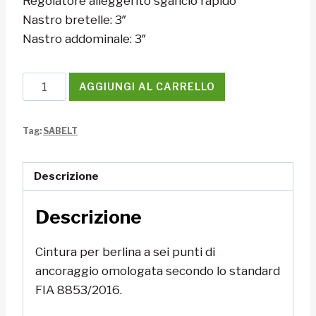
Regolatore alleggerito sgancio rapido
Nastro bretelle: 3″
Nastro addominale: 3″
Cintura
AGGIUNGI AL CARRELLO
Sabelt
STEEL
Tag:
SABELT
Rally
3x3
quantità
Descrizione
Descrizione
Cintura per berlina a sei punti di
ancoraggio omologata secondo lo standard
FIA 8853/2016.